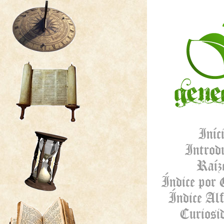
Iníc
Introd
Raíz
Índice por 
Índice Alf
Curiosi